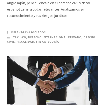
anglosajón, pero su encaje en el derecho civil y fiscal
español genera dudas relevantes. Analizamos su
reconocimiento y sus riesgos jurídicos.
DELAVEGAYASOCIADOS
TAX LAW
,
DERECHO INTERNACIONAL PRIVADO
,
DRECHO
CIVIL
,
FISCALIDAD
,
SIN CATEGORÍA