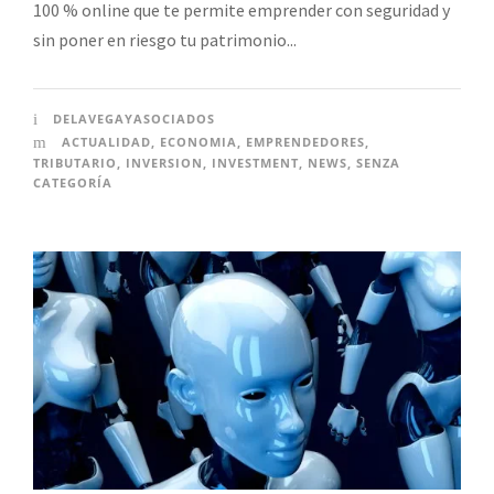
100 % online que te permite emprender con seguridad y
sin poner en riesgo tu patrimonio...
DELAVEGAYASOCIADOS
ACTUALIDAD
,
ECONOMIA
,
EMPRENDEDORES
,
TRIBUTARIO
,
INVERSION
,
INVESTMENT
,
NEWS
,
SENZA
CATEGORÍA