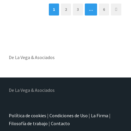
1
2
3
…
6
De La Vega & Asociados
De La Vega & Asociados
Política de cookies
|
Condiciones de Uso
|
La Firma
|
Filosofía de trabajo
|
Contacto