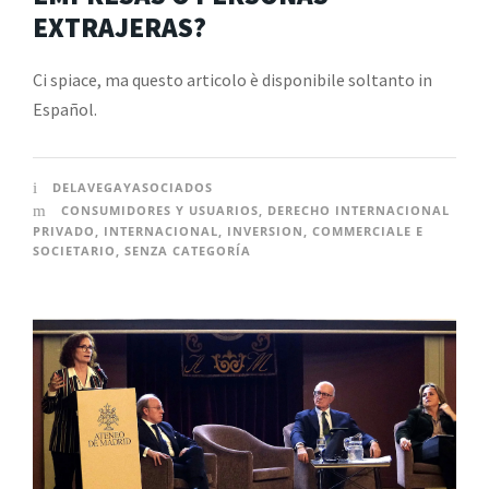
EXTRAJERAS?
Ci spiace, ma questo articolo è disponibile soltanto in
Español.
DELAVEGAYASOCIADOS
CONSUMIDORES Y USUARIOS
,
DERECHO INTERNACIONAL
PRIVADO
,
INTERNACIONAL
,
INVERSION
,
COMMERCIALE E
SOCIETARIO
,
SENZA CATEGORÍA