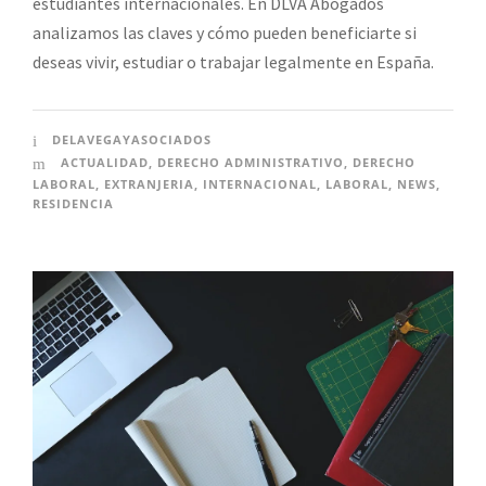
estudiantes internacionales. En DLVA Abogados
analizamos las claves y cómo pueden beneficiarte si
deseas vivir, estudiar o trabajar legalmente en España.
DELAVEGAYASOCIADOS
ACTUALIDAD
,
DERECHO ADMINISTRATIVO
,
DERECHO
LABORAL
,
EXTRANJERIA
,
INTERNACIONAL
,
LABORAL
,
NEWS
,
RESIDENCIA