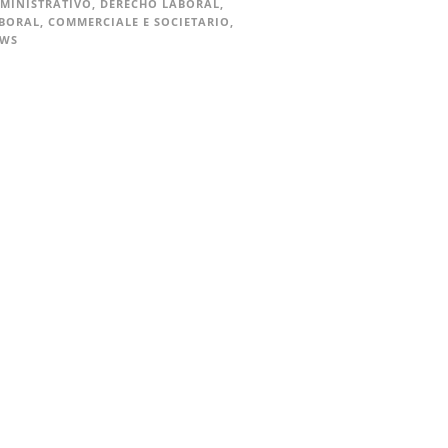
MINISTRATIVO
,
DERECHO LABORAL
,
BORAL
,
COMMERCIALE E SOCIETARIO
,
EWS