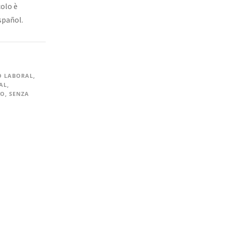
colo è
spañol.
O LABORAL
,
AL
,
IO
,
SENZA