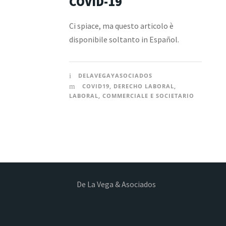
COVID-19
Ci spiace, ma questo articolo è
disponibile soltanto in Español.
DELAVEGAYASOCIADOS
COVID19
,
DERECHO LABORAL
,
LABORAL
,
COMMERCIALE E SOCIETARIO
De La Vega & Asociados