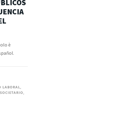
BLICOS
UENCIA
EL
colo è
spañol.
O LABORAL
,
SOCIETARIO
,