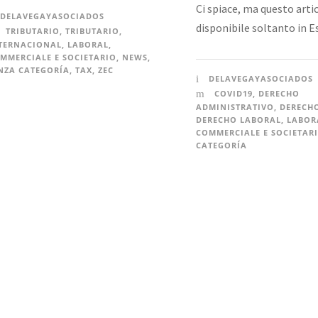
Ci spiace, ma questo arti
DELAVEGAYASOCIADOS
disponibile soltanto in E
TRIBUTARIO
,
TRIBUTARIO
,
TERNACIONAL
,
LABORAL
,
MMERCIALE E SOCIETARIO
,
NEWS
,
NZA CATEGORÍA
,
TAX
,
ZEC
DELAVEGAYASOCIADOS
COVID19
,
DERECHO
ADMINISTRATIVO
,
DERECH
DERECHO LABORAL
,
LABOR
COMMERCIALE E SOCIETAR
CATEGORÍA