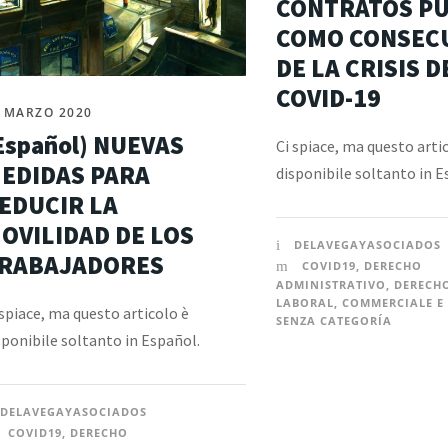
CONTRATOS PÚ
COMO CONSEC
DE LA CRISIS D
COVID-19
 MARZO 2020
Español) NUEVAS
Ci spiace, ma questo arti
EDIDAS PARA
disponibile soltanto in E
EDUCIR LA
OVILIDAD DE LOS
DELAVEGAYASOCIADOS
RABAJADORES
COVID19
,
DERECHO
ADMINISTRATIVO
,
DERECH
LABORAL
,
COMMERCIALE E 
 spiace, ma questo articolo è
SENZA CATEGORÍA
sponibile soltanto in Español.
DELAVEGAYASOCIADOS
COVID19
,
DERECHO