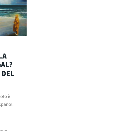
 LA
GAL?
 DEL
colo è
spañol.