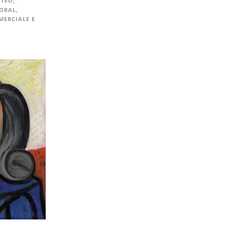
TIVO
,
ORAL
,
ERCIALE E