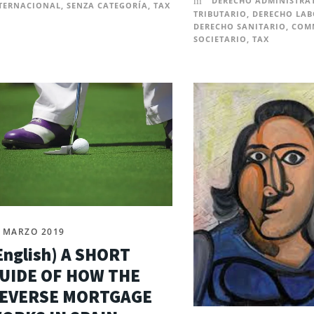
DERECHO ADMINISTRA
TERNACIONAL
,
SENZA CATEGORÍA
,
TAX
TRIBUTARIO
,
DERECHO LAB
DERECHO SANITARIO
,
COMM
SOCIETARIO
,
TAX
 MARZO 2019
English) A SHORT
UIDE OF HOW THE
EVERSE MORTGAGE