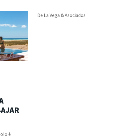
De La Vega & Asociados
A
BAJAR
colo è