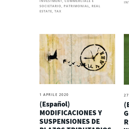
INVESTMENT
,
COMMERCIALE E
IN
SOCIETARIO
,
PATRIMONIAL
,
REAL
ESTATE
,
TAX
1 APRILE 2020
27
(Español)
(
MODIFICACIONES Y
G
SUSPENSIONES DE
R