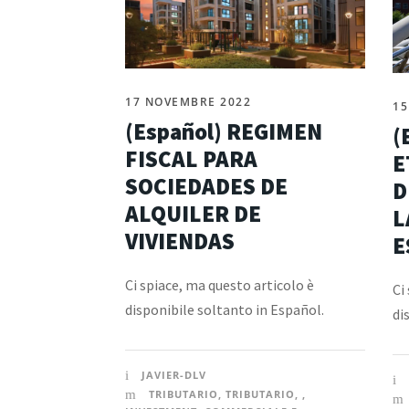
17 NOVEMBRE 2022
15
(Español) REGIMEN
(
FISCAL PARA
E
SOCIEDADES DE
D
ALQUILER DE
L
VIVIENDAS
E
Ci spiace, ma questo articolo è
Ci
disponibile soltanto in Español.
di
JAVIER-DLV
TRIBUTARIO
,
TRIBUTARIO
,
,