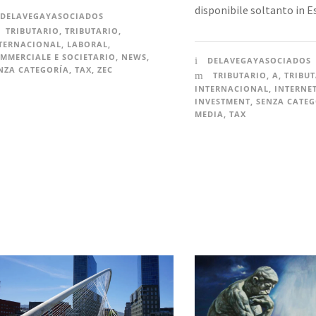
disponibile soltanto in E
DELAVEGAYASOCIADOS
TRIBUTARIO
,
TRIBUTARIO
,
TERNACIONAL
,
LABORAL
,
MMERCIALE E SOCIETARIO
,
NEWS
,
DELAVEGAYASOCIADOS
NZA CATEGORÍA
,
TAX
,
ZEC
TRIBUTARIO
,
A
,
TRIBU
INTERNACIONAL
,
INTERNE
INVESTMENT
,
SENZA CATEG
MEDIA
,
TAX