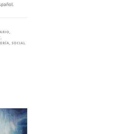
spañol.
TARIO
,
T
,
ORÍA
,
SOCIAL