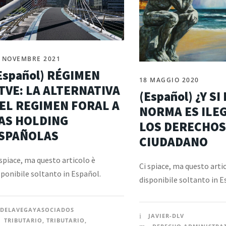
 NOVEMBRE 2021
Español) RÉGIMEN
18 MAGGIO 2020
TVE: LA ALTERNATIVA
(Español) ¿Y SI
EL REGIMEN FORAL A
NORMA ES ILE
AS HOLDING
LOS DERECHOS
SPAÑOLAS
CIUDADANO
 spiace, ma questo articolo è
Ci spiace, ma questo arti
sponibile soltanto in Español.
disponibile soltanto in E
DELAVEGAYASOCIADOS
JAVIER-DLV
TRIBUTARIO
,
TRIBUTARIO
,