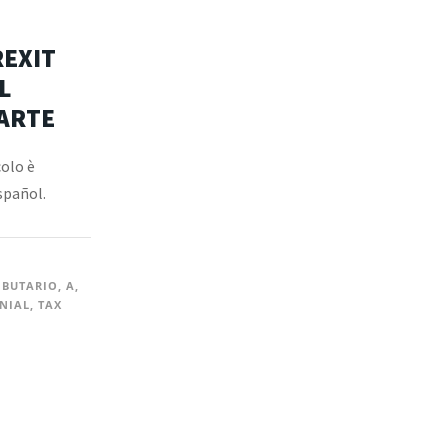
REXIT
L
ARTE
colo è
spañol.
IBUTARIO
,
A
,
NIAL
,
TAX