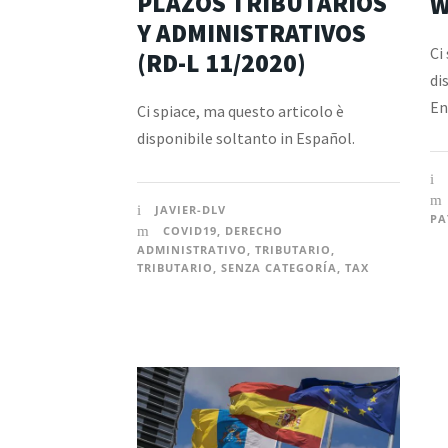
PLAZOS TRIBUTARIOS
W
Y ADMINISTRATIVOS
Ci
(RD-L 11/2020)
di
En
Ci spiace, ma questo articolo è
disponibile soltanto in Español.
JAVIER-DLV
PA
COVID19
,
DERECHO
ADMINISTRATIVO
,
TRIBUTARIO
,
TRIBUTARIO
,
SENZA CATEGORÍA
,
TAX