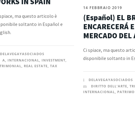
ORKS IN SPAIN
14 FEBBRAIO 2019
(Español) EL B
 spiace, ma questo articolo è
sponibile soltanto in Español e
ENCARECERÁ E
glish.
MERCADO DEL 
Ci spiace, ma questo arti
DELAVEGAYASOCIADOS
disponibile soltanto in E
A
,
INTERNACIONAL
,
INVESTMENT
,
TRIMONIAL
,
REAL ESTATE
,
TAX
DELAVEGAYASOCIADOS
DIRITTO DELL'ARTE
,
TR
INTERNACIONAL
,
PATRIMO