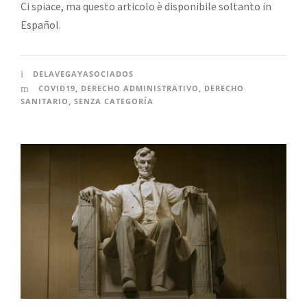
Ci spiace, ma questo articolo è disponibile soltanto in
Español.
DELAVEGAYASOCIADOS
COVID19
,
DERECHO ADMINISTRATIVO
,
DERECHO
SANITARIO
,
SENZA CATEGORÍA