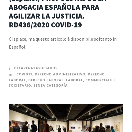
ABOGACIA ESPAÑOLA PARA
AGILIZAR LA JUSTICIA.
RD436/2020 COVID-19
Ci spiace, ma questo articolo è disponibile soltanto in
Español.
DELAVEGAYASOCIADOS
COVID19
,
DERECHO ADMINISTRATIVO
,
DERECHO
LABORAL
,
DERECHO LABORAL
,
LABORAL
,
COMMERCIALE E
SOCIETARIO
,
SENZA CATEGORÍA