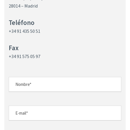
28014 – Madrid
Teléfono
+34 91 435 50 51
Fax
+34 91 575 05 97
N
o
m
b
E
r
-
e
m
N
a
a