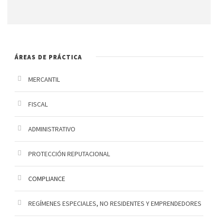
T
e
t
C
M
t
H
e
o
A
s
s
ÁREAS DE PRÁCTICA
a
g
MERCANTIL
g
FISCAL
i
o
ADMINISTRATIVO
PROTECCIÓN REPUTACIONAL
COMPLIANCE
REGÍMENES ESPECIALES, NO RESIDENTES Y EMPRENDEDORES