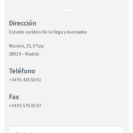
Dirección
Estudio Jurídico De la Vega y Asociados
Moreto, 15, 5ºIzq.
28014 – Madrid
Teléfono
+34 91 435 50 51
Fax
+34 91 575 05 97
N
o