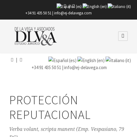
|
+34 91 435 50 51 |
info@ej-delavega.com
|
+34 91 435 50 51 |
info@ej-delavega.com
PROTECCIÓN
REPUTACIONAL
Verba volant, scripta manent (Emp. Vespasiano, 79