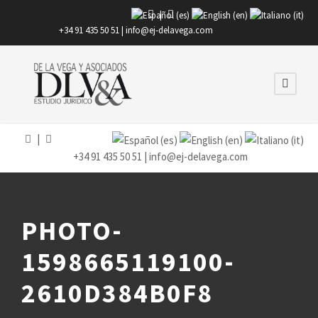
|
+34 91 435 50 51 |
info@ej-delavega.com
|
+34 91 435 50 51 |
info@ej-delavega.com
PHOTO-
1598665119100-
2610D384B0F8