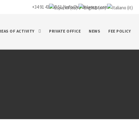
+34 91 435 50 51 |
info@ej-delavega.com
REAS OF ACTIVITY
PRIVATE OFFICE
NEWS
FEE POLICY