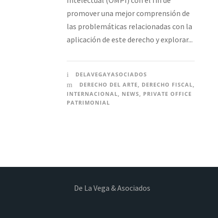
Intelectual (OMPI) con el fin de
promover una mejor comprensión de
las problemáticas relacionadas con la
aplicación de este derecho y explorar...
DELAVEGAYASOCIADOS
DERECHO DEL ARTE
,
DERECHO FISCAL
,
INTERNACIONAL
,
NEWS
,
PRIVATE OFFICE
PATRIMONIAL
De La Vega & Asociados