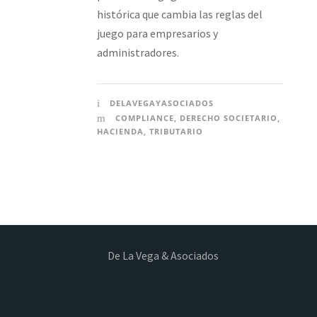
histórica que cambia las reglas del
juego para empresarios y
administradores.
DELAVEGAYASOCIADOS
COMPLIANCE
,
DERECHO SOCIETARIO
,
HACIENDA
,
TRIBUTARIO
De La Vega & Asociados