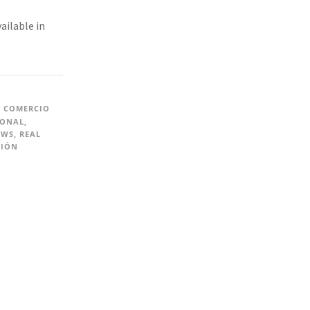
vailable in
,
COMERCIO
IONAL
,
EWS
,
REAL
CIÓN