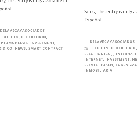
rry, this entry is only available in
pañol.
Sorry, this entry is only a
Español.
DELAVEGAYASOCIADOS
BITCOIN
,
BLOCKCHAIN
,
DELAVEGAYASOCIADOS
IPTOMONEDAS
,
INVESTMENT
,
BITCOIN
,
BLOCKCHAIN
RIDICO
,
NEWS
,
SMART CONTRACT
ELECTRONICO
,
,
INTERNAT
INTERNET
,
INVESTMENT
,
N
ESTATE
,
TOKEN
,
TOKENIZA
INMOBILIARIA