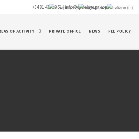
+34 91 435 50 51 |
info@ej-delavega.com
REAS OF ACTIVITY
PRIVATE OFFICE
NEWS
FEE POLICY