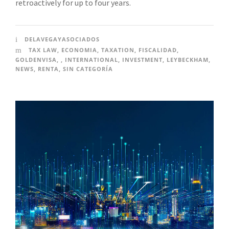
retroactively for up to four years.
DELAVEGAYASOCIADOS
TAX LAW
,
ECONOMIA
,
TAXATION
,
FISCALIDAD
,
GOLDENVISA
,
,
INTERNATIONAL
,
INVESTMENT
,
LEYBECKHAM
,
NEWS
,
RENTA
,
SIN CATEGORÍA