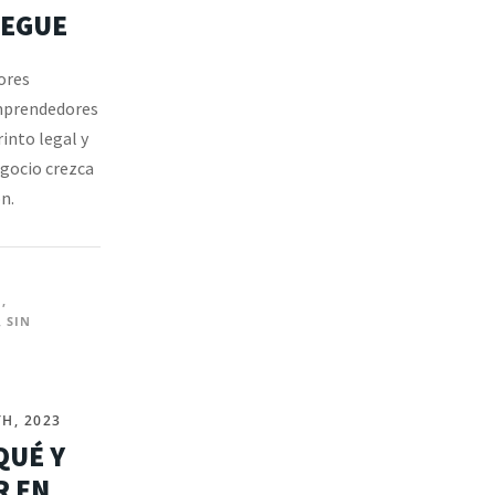
PEGUE
ores
mprendedores
rinto legal y
gocio crezca
n.
N
,
,
SIN
H, 2023
QUÉ Y
R EN