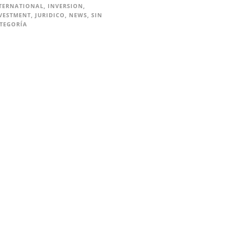
TERNATIONAL
,
INVERSION
,
VESTMENT
,
JURIDICO
,
NEWS
,
SIN
TEGORÍA