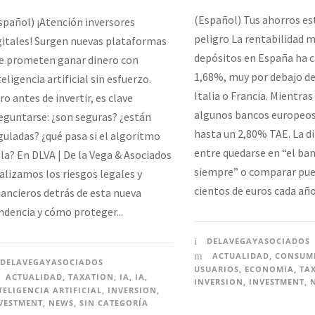
(Español) Tus ahorros es
spañol) ¡Atención inversores
peligro La rentabilidad m
gitales! Surgen nuevas plataformas
depósitos en España ha c
e prometen ganar dinero con
1,68%, muy por debajo d
teligencia artificial sin esfuerzo.
Italia o Francia. Mientras
ro antes de invertir, es clave
algunos bancos europeos
eguntarse: ¿son seguras? ¿están
hasta un 2,80% TAE. La di
guladas? ¿qué pasa si el algoritmo
entre quedarse en “el ba
lla? En DLVA | De la Vega & Asociados
siempre” o comparar pue
alizamos los riesgos legales y
cientos de euros cada año
nancieros detrás de esta nueva
ndencia y cómo proteger...
DELAVEGAYASOCIADOS
ACTUALIDAD
,
CONSUMI
DELAVEGAYASOCIADOS
USUARIOS
,
ECONOMIA
,
TA
ACTUALIDAD
,
TAXATION
,
IA
,
IA
,
INVERSION
,
INVESTMENT
,
TELIGENCIA ARTIFICIAL
,
INVERSION
,
VESTMENT
,
NEWS
,
SIN CATEGORÍA