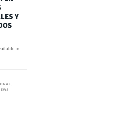
S
LES Y
DOS
vailable in
IONAL
,
NEWS