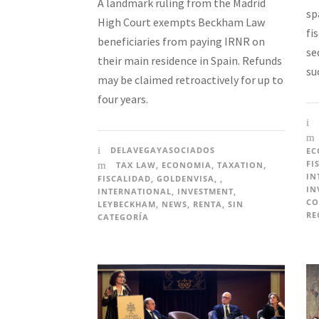
A landmark ruling from the Madrid
sp
High Court exempts Beckham Law
fi
beneficiaries from paying IRNR on
se
their main residence in Spain. Refunds
su
may be claimed retroactively for up to
four years.
DELAVEGAYASOCIADOS
EC
FI
TAX LAW
,
ECONOMIA
,
TAXATION
,
IN
FISCALIDAD
,
GOLDENVISA
,
,
IN
INTERNATIONAL
,
INVESTMENT
,
CO
LEYBECKHAM
,
NEWS
,
RENTA
,
SIN
RE
CATEGORÍA