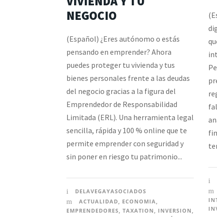
VIVIENDA Y TU
NEGOCIO
(E
di
(Español) ¿Eres autónomo o estás
qu
pensando en emprender? Ahora
in
puedes proteger tu vivienda y tus
Pe
bienes personales frente a las deudas
pr
del negocio gracias a la figura del
re
Emprendedor de Responsabilidad
fa
Limitada (ERL). Una herramienta legal
an
sencilla, rápida y 100 % online que te
fi
permite emprender con seguridad y
te
sin poner en riesgo tu patrimonio...
DELAVEGAYASOCIADOS
IN
ACTUALIDAD
,
ECONOMIA
,
IN
EMPRENDEDORES
,
TAXATION
,
INVERSION
,