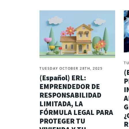
TU
TUESDAY OCTOBER 28TH, 2025
(
(Español) ERL:
P
EMPRENDEDOR DE
I
RESPONSABILIDAD
A
LIMITADA, LA
G
FÓRMULA LEGAL PARA
¿
PROTEGER TU
R