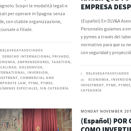
EMPRESA DES
agnolo. Scopri le modalità legali e
scali per operare in Spagna: senza
(Español) En DLV&A Ases
de, con stabile organizzazione,
Personales guiamos a e
ccursale o filiale.
y pymes a través del labe
normativo para que su ne
DELAVEGAYASOCIADOS
con seguridad y proyecció
DERECHO INTERNACIONAL PRIVADO
,
ONOMIA
,
EMPRENDEDORES
,
TAXATION
,
SCALIDAD
,
GOLDENVISA
,
TERNATIONAL
,
INVERSION
,
DELAVEGAYASOCIADOS
VESTMENT
,
COMMERCIAL AND
ECONOMIA
,
INVERSIO
RPORATE LAW
,
PYME
,
PYMES
,
INVESTMENT
,
PYME
,
PYMES
GÍMENES ESPECIALES
,
SIN CATEGORÍA
CATEGORÍA
MONDAY NOVEMBER 20T
(Español) POR 
COMO INVERTI