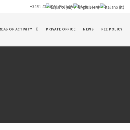
+34 91 435 50 51 |
info@ej-delavega.com
REAS OF ACTIVITY
PRIVATE OFFICE
NEWS
FEE POLICY