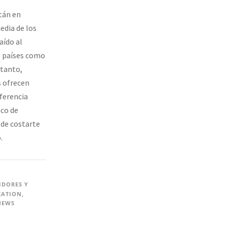
tán en
edia de los
aído al
e países como
 tanto,
 ofrecen
ferencia
nco de
de costarte
.
DORES Y
XATION
,
NEWS