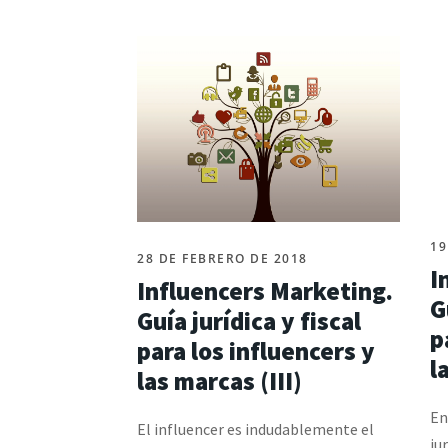
19
28 DE FEBRERO DE 2018
I
Influencers Marketing.
G
Guía jurídica y fiscal
p
para los influencers y
l
las marcas (III)
En
El influencer es indudablemente el
ju