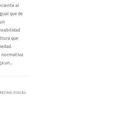
eciente al
igual que de
 un
sabilidad
ltura que
iedad.
a normativa
a un...
RECHO FISCAL