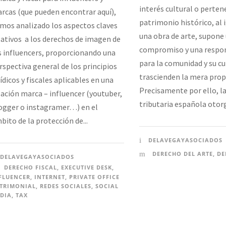
interés cultural o perten
rcas (que pueden encontrar aquí),
patrimonio histórico, al 
mos analizado los aspectos claves
una obra de arte, supone
lativos a los derechos de imagen de
compromiso y una respon
s influencers, proporcionando una
para la comunidad y su cu
rspectiva general de los principios
trascienden la mera prop
rídicos y fiscales aplicables en una
Precisamente por ello, l
lación marca – influencer (youtuber,
tributaria española otorg
ogger o instagramer…) en el
bito de la protección de...
DELAVEGAYASOCIADOS
DERECHO DEL ARTE
,
DE
DELAVEGAYASOCIADOS
DERECHO FISCAL
,
EXECUTIVE DESK
,
FLUENCER
,
INTERNET
,
PRIVATE OFFICE
TRIMONIAL
,
REDES SOCIALES
,
SOCIAL
DIA
,
TAX