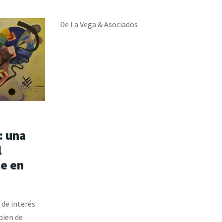
De La Vega & Asociados
: una
l
te en
s de interés
 bien de