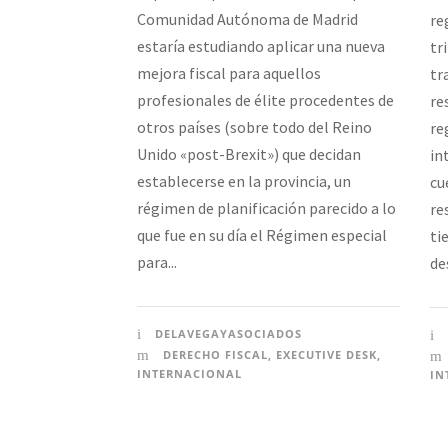
Comunidad Autónoma de Madrid
re
estaría estudiando aplicar una nueva
tr
mejora fiscal para aquellos
tr
profesionales de élite procedentes de
re
otros países (sobre todo del Reino
re
Unido «post-Brexit») que decidan
in
establecerse en la provincia, un
cu
régimen de planificación parecido a lo
re
que fue en su día el Régimen especial
ti
para...
de
DELAVEGAYASOCIADOS
DERECHO FISCAL
,
EXECUTIVE DESK
,
INTERNACIONAL
IN