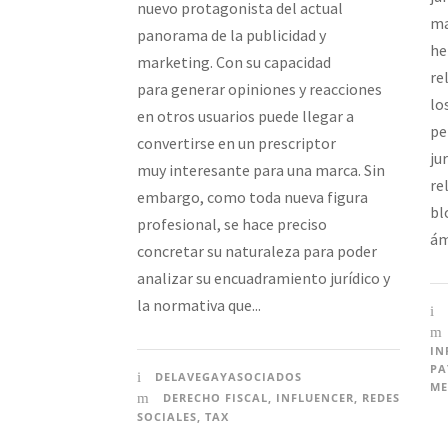
nuevo protagonista del actual
ma
panorama de la publicidad y
he
marketing. Con su capacidad
re
para generar opiniones y reacciones
lo
en otros usuarios puede llegar a
pe
convertirse en un prescriptor
ju
muy interesante para una marca. Sin
re
embargo, como toda nueva figura
bl
profesional, se hace preciso
ám
concretar su naturaleza para poder
analizar su encuadramiento jurídico y
la normativa que...
IN
PA
DELAVEGAYASOCIADOS
ME
DERECHO FISCAL
,
INFLUENCER
,
REDES
SOCIALES
,
TAX