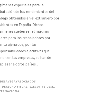
gímenes especiales para la
ibutación de los rendimientos del
abajo obtenidos en el extranjero por
sidentes en España. Dichos
gímenes suelen ser el máximo
terés para los trabajadores por
enta ajena que, por las
sponsabilidades ejecutivas que
enen en las empresas, se han de
splazar a otros países...
DELAVEGAYASOCIADOS
DERECHO FISCAL
,
EXECUTIVE DESK
,
TERNACIONAL