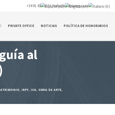
+34 91 435 50 51 |
info@ej-delavega.com
PRIVATE OFFICE
NOTICIAS
POLÍTICA DE HONORARIOS
guía al
)
PATRIMONIO
,
IRPF
,
IVA
,
OBRA DE ARTE
,