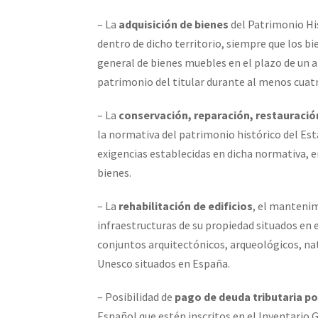
– La
adquisición de bienes
del Patrimonio His
dentro de dicho territorio, siempre que los bi
general de bienes muebles en el plazo de un 
patrimonio del titular durante al menos cuat
– La
conservación, reparación, restauració
la normativa del patrimonio histórico del Es
exigencias establecidas en dicha normativa, en
bienes.
– La
rehabilitación de edificios
, el mantenim
infraestructuras de su propiedad situados en 
conjuntos arquitectónicos, arqueológicos, nat
Unesco situados en España.
– Posibilidad de
pago de deuda tributaria po
Español que estén inscritos en el Inventario 