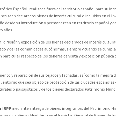
tórico Español, realizada fuera del territorio español para su int
enes sean declarados bienes de interés cultural o incluidos en el In
año desde su introducción y permanezcan en territorio español y d
ro años.
n
, difusión y exposición de los bienes declarados de interés cultur
tado y de las comunidades autónomas, siempre y cuando se cumpla
 particular respecto de los deberes de visita y exposición pública 
iento y reparación de sus tejados y fachadas, así como la mejora 
el entorno que sea objeto de protección de las ciudades españolas 
urales o paisajísticos y de los bienes declarados Patrimonio Mundi
r IRPF
mediante entrega de bienes integrantes del Patrimonio Hi
General de Bienes Muebles o en el Registro General de Bienes de In