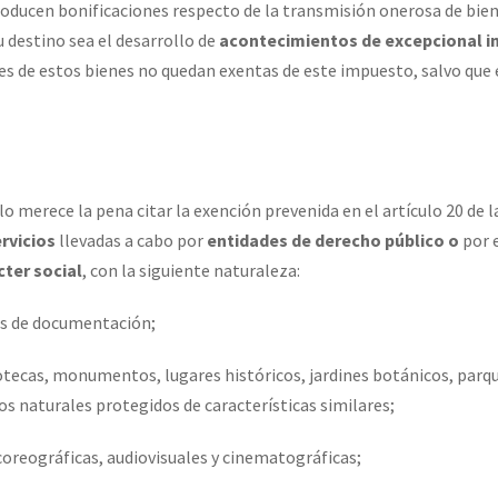
producen bonificaciones respecto de la transmisión onerosa de bie
 destino sea el desarrollo de
acontecimientos de excepcional i
nes de estos bienes no quedan exentas de este impuesto, salvo que 
o merece la pena citar la exención prevenida en el artículo 20 de la
rvicios
llevadas a cabo por
entidades de derecho público o
por 
cter social
, con la siguiente naturaleza:
ros de documentación;
acotecas, monumentos, lugares históricos, jardines botánicos, parq
os naturales protegidos de características similares;
coreográficas, audiovisuales y cinematográficas;