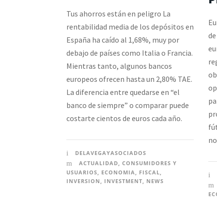
Tus ahorros están en peligro La
Eu
rentabilidad media de los depósitos en
de
España ha caído al 1,68%, muy por
eu
debajo de países como Italia o Francia.
re
Mientras tanto, algunos bancos
ob
europeos ofrecen hasta un 2,80% TAE.
op
La diferencia entre quedarse en “el
pa
banco de siempre” o comparar puede
pr
costarte cientos de euros cada año.
fú
no
DELAVEGAYASOCIADOS
ACTUALIDAD
,
CONSUMIDORES Y
USUARIOS
,
ECONOMIA
,
FISCAL
,
INVERSION
,
INVESTMENT
,
NEWS
EC