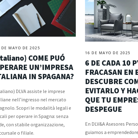
 DE MAYO DE 2025
16 DE MAYO DE 2025
Italiano) COME PUÓ
6 DE CADA 10 
PERARE UN’IMPRESA
FRACASAN EN E
TALIANA IN SPAGANA?
DESCUBRE CO
EVITARLO Y HA
taliano) DLVA assiste le imprese
QUE TU EMPRE
aliane nell’ingresso nel mercato
DESPEGUE
agnolo. Scopri le modalità legali e
scali per operare in Spagna: senza
En DLV&A Asesores Perso
de, con stabile organizzazione,
guiamos a emprendedore
ccursale o filiale.