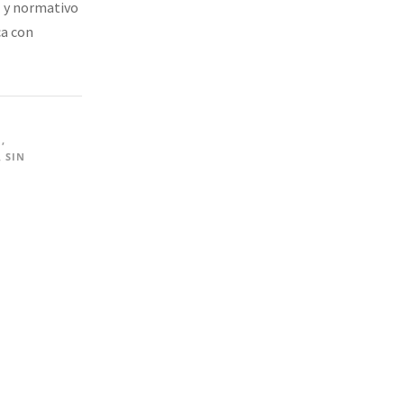
l y normativo
ca con
N
,
,
SIN