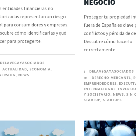
NEGOCIO
s entidades financieras no
torizadas representan un riesgo
Proteger tu propiedad in
al para consumidores y empresas.
fuera de España es clave 
scubre cómo identificarlas y qué
conflictos y pérdida de d
cer para protegerte.
Descubre cómo hacerlo
correctamente.
DELAVEGAYASOCIADOS
ACTUALIDAD
,
ECONOMIA
,
DELAVEGAYASOCIADOS
VERSION
,
NEWS
DERECHO MERCANTL
,
E
EMPRENDEDORES
,
EXECUTI
INTERNACIONAL
,
INVERSI
Y SOCIETARIO
,
NEWS
,
SIN 
STARTUP
,
STARTUPS