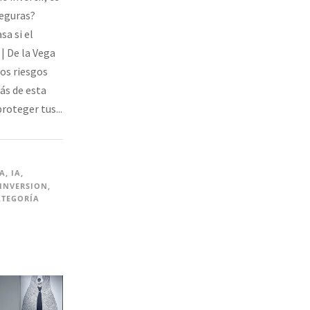
seguras?
sa si el
| De la Vega
os riesgos
rás de esta
roteger tus...
IA
,
IA
,
INVERSION
,
ATEGORÍA