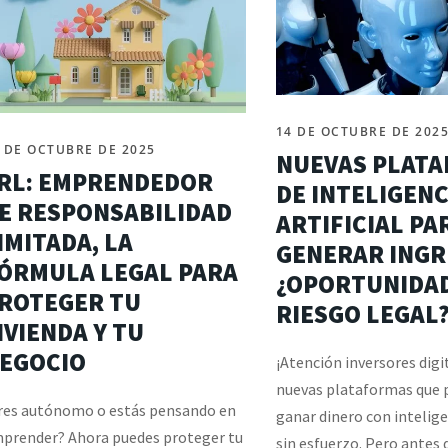
14 DE OCTUBRE DE 202
 DE OCTUBRE DE 2025
NUEVAS PLAT
RL: EMPRENDEDOR
DE INTELIGENC
E RESPONSABILIDAD
ARTIFICIAL PA
IMITADA, LA
GENERAR INGR
ÓRMULA LEGAL PARA
¿OPORTUNIDAD
ROTEGER TU
RIESGO LEGAL
IVIENDA Y TU
EGOCIO
¡Atención inversores digi
nuevas plataformas que
res autónomo o estás pensando en
ganar dinero con inteligen
prender? Ahora puedes proteger tu
sin esfuerzo. Pero antes d