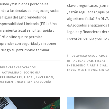
vienda y tus bienes personales
clave preguntarse: ¿son 
ente a las deudas del negocio gracias
¿están reguladas? ¿qué pa
la figura del Emprendedor de
algoritmo falla? En DLVA 
sponsabilidad Limitada (ERL). Una
& Asociados analizamos l
rramienta legal sencilla, rápida y
legales y financieros det
0 % online que te permite
nueva tendencia y cómo p
prender con seguridad y sin poner
 riesgo tu patrimonio familiar.
DELAVEGAYASOCIADOS
ACTUALIDAD
,
FISCAL
,
INTELIGENCIA ARTIFICIAL
,
DELAVEGAYASOCIADOS
INVESTMENT
,
NEWS
,
SIN C
ACTUALIDAD
,
ECONOMIA
,
PRENDEDORES
,
FISCAL
,
INVERSION
,
VESTMENT
,
NEWS
,
SIN CATEGORÍA