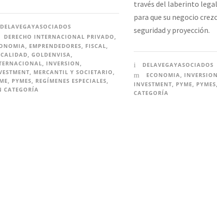
través del laberinto lega
para que su negocio crez
DELAVEGAYASOCIADOS
seguridad y proyección.
DERECHO INTERNACIONAL PRIVADO
,
ONOMIA
,
EMPRENDEDORES
,
FISCAL
,
SCALIDAD
,
GOLDENVISA
,
TERNACIONAL
,
INVERSION
,
DELAVEGAYASOCIADOS
VESTMENT
,
MERCANTIL Y SOCIETARIO
,
ECONOMIA
,
INVERSIO
ME
,
PYMES
,
REGÍMENES ESPECIALES
,
INVESTMENT
,
PYME
,
PYMES
N CATEGORÍA
CATEGORÍA