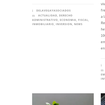
vi
fr
DELAVEGAYASOCIADOS
ACTUALIDAD
,
DERECHO
a 
ADMINISTRATIVO
,
ECONOMIA
,
FISCAL
,
Re
INMOBILIARIO
,
INVERSION
,
NEWS
he
10
em
en
EM
IN