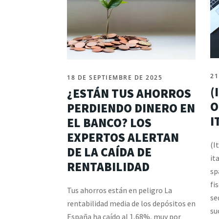
21
18 DE SEPTIEMBRE DE 2025
(
¿ESTÁN TUS AHORROS
O
PERDIENDO DINERO EN
I
EL BANCO? LOS
EXPERTOS ALERTAN
(I
DE LA CAÍDA DE
it
RENTABILIDAD
sp
fi
Tus ahorros están en peligro La
se
rentabilidad media de los depósitos en
su
España ha caído al 1,68%, muy por