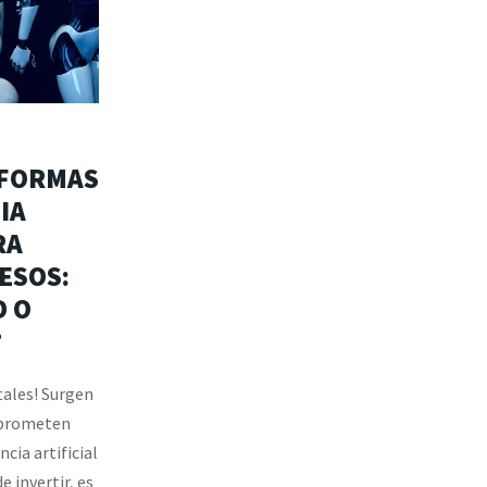
5
AFORMAS
IA
RA
ESOS:
 O
?
tales! Surgen
 prometen
cia artificial
e invertir, es