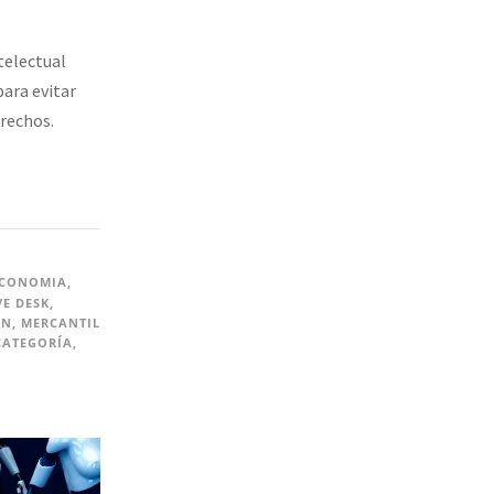
telectual
para evitar
erechos.
CONOMIA
,
VE DESK
,
ON
,
MERCANTIL
CATEGORÍA
,