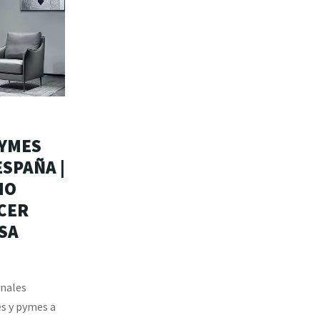
PYMES
SPAÑA |
MO
CER
SA
nales
s y pymes a