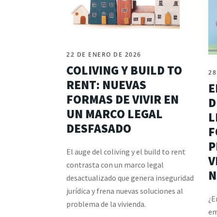
22 DE ENERO DE 2026
COLIVING Y BUILD TO
28
RENT: NUEVAS
E
FORMAS DE VIVIR EN
D
UN MARCO LEGAL
L
DESFASADO
F
P
El auge del coliving y el build to rent
V
contrasta con un marco legal
N
desactualizado que genera inseguridad
jurídica y frena nuevas soluciones al
¿E
problema de la vivienda.
em