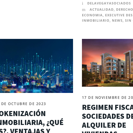
DELAVEGAYASOCIADOS
ACTUALIDAD
,
DERECHO
ECONOMIA
,
EXECUTIVE DES
INMOBILIARIO
,
NEWS
,
SIN
17 DE NOVIEMBRE DE 2
 DE OCTUBRE DE 2023
REGIMEN FISC
OKENIZACIÓN
SOCIEDADES D
NMOBILIARIA, ¿QUÉ
ALQUILER DE
S?, VENTAJAS Y