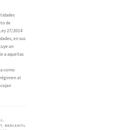
ntidades
to de
 Ley 27/2014
dades, en sus
ituye un
e a aquellas
da como
 régimen al
acojan
AL
,
T
,
MERCANTIL