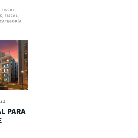
 FISCAL
,
K
,
FISCAL
,
 CATEGORÍA
022
AL PARA
E