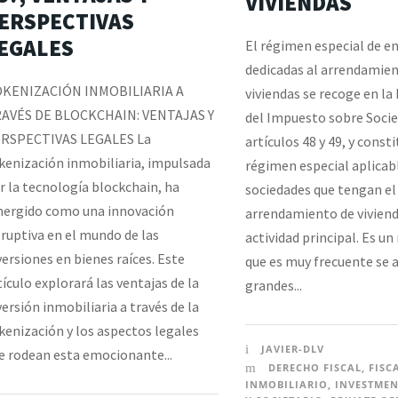
VIVIENDAS
ERSPECTIVAS
EGALES
El régimen especial de e
dedicadas al arrendamien
KENIZACIÓN INMOBILIARIA A
viviendas se recoge en la
AVÉS DE BLOCKCHAIN: VENTAJAS Y
del Impuesto sobre Socie
RSPECTIVAS LEGALES La
artículos 48 y 49, y const
kenización inmobiliaria, impulsada
régimen especial aplicabl
r la tecnología blockchain, ha
sociedades que tengan el
ergido como una innovación
arrendamiento de vivien
sruptiva en el mundo de las
actividad principal. Es un
versiones en bienes raíces. Este
que es muy frecuente se 
tículo explorará las ventajas de la
grandes...
versión inmobiliaria a través de la
kenización y los aspectos legales
JAVIER-DLV
e rodean esta emocionante...
DERECHO FISCAL
,
FISC
INMOBILIARIO
,
INVESTMEN