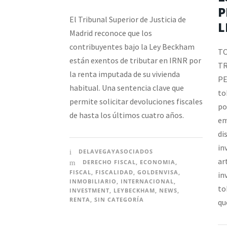
P
El Tribunal Superior de Justicia de
L
Madrid reconoce que los
contribuyentes bajo la Ley Beckham
TO
están exentos de tributar en IRNR por
TR
la renta imputada de su vivienda
PE
habitual. Una sentencia clave que
to
permite solicitar devoluciones fiscales
po
de hasta los últimos cuatro años.
em
di
in
DELAVEGAYASOCIADOS
ar
DERECHO FISCAL
,
ECONOMIA
,
FISCAL
,
FISCALIDAD
,
GOLDENVISA
,
in
INMOBILIARIO
,
INTERNACIONAL
,
to
INVESTMENT
,
LEYBECKHAM
,
NEWS
,
RENTA
,
SIN CATEGORÍA
qu