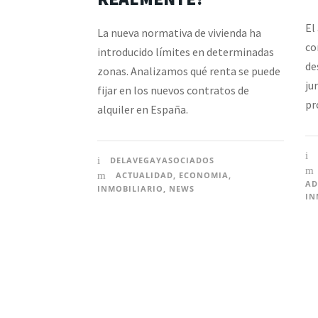
El
La nueva normativa de vivienda ha
co
introducido límites en determinadas
de
zonas. Analizamos qué renta se puede
ju
fijar en los nuevos contratos de
pr
alquiler en España.
DELAVEGAYASOCIADOS
ACTUALIDAD
,
ECONOMIA
,
AD
INMOBILIARIO
,
NEWS
IN