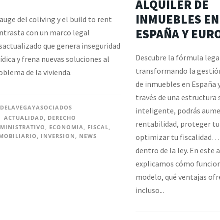
ALQUILER DE
INMUEBLES EN
 auge del coliving y el build to rent
ESPAÑA Y EUR
ntrasta con un marco legal
sactualizado que genera inseguridad
Descubre la fórmula lega
rídica y frena nuevas soluciones al
transformando la gestión
oblema de la vivienda.
de inmuebles en España y
través de una estructura 
DELAVEGAYASOCIADOS
inteligente, podrás aume
ACTUALIDAD
,
DERECHO
rentabilidad, proteger t
MINISTRATIVO
,
ECONOMIA
,
FISCAL
,
MOBILIARIO
,
INVERSION
,
NEWS
optimizar tu fiscalidad
dentro de la ley. En este a
explicamos cómo funcion
modelo, qué ventajas ofr
incluso...