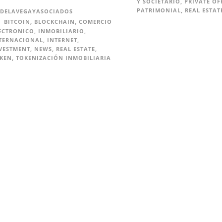
Y SOCIETARIO
,
PRIVATE OF
PATRIMONIAL
,
REAL ESTAT
DELAVEGAYASOCIADOS
BITCOIN
,
BLOCKCHAIN
,
COMERCIO
ECTRONICO
,
INMOBILIARIO
,
TERNACIONAL
,
INTERNET
,
VESTMENT
,
NEWS
,
REAL ESTATE
,
KEN
,
TOKENIZACIÓN INMOBILIARIA