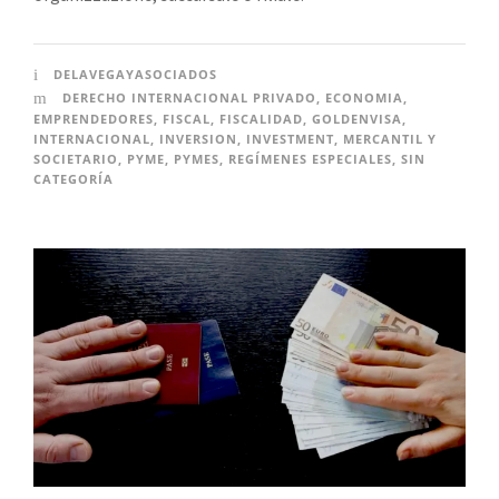
DELAVEGAYASOCIADOS
DERECHO INTERNACIONAL PRIVADO
,
ECONOMIA
,
EMPRENDEDORES
,
FISCAL
,
FISCALIDAD
,
GOLDENVISA
,
INTERNACIONAL
,
INVERSION
,
INVESTMENT
,
MERCANTIL Y
SOCIETARIO
,
PYME
,
PYMES
,
REGÍMENES ESPECIALES
,
SIN
CATEGORÍA