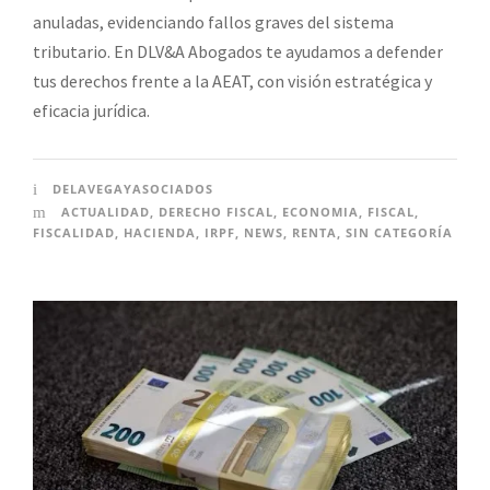
anuladas, evidenciando fallos graves del sistema
tributario. En DLV&A Abogados te ayudamos a defender
tus derechos frente a la AEAT, con visión estratégica y
eficacia jurídica.
DELAVEGAYASOCIADOS
ACTUALIDAD
,
DERECHO FISCAL
,
ECONOMIA
,
FISCAL
,
FISCALIDAD
,
HACIENDA
,
IRPF
,
NEWS
,
RENTA
,
SIN CATEGORÍA