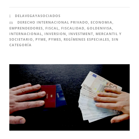
DELAVEGAYASOCIADOS
DERECHO INTERNACIONAL PRIVADO
,
ECONOMIA
,
EMPRENDEDORES
,
FISCAL
,
FISCALIDAD
,
GOLDENVISA
,
INTERNACIONAL
,
INVERSION
,
INVESTMENT
,
MERCANTIL Y
SOCIETARIO
,
PYME
,
PYMES
,
REGÍMENES ESPECIALES
,
SIN
CATEGORÍA