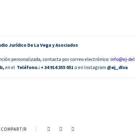
dio Jurídico De La Vega y Asociados
ción personalizada, contacta por correo electrónico:
info@ej-de
b,
en el
T
eléfono.: + 34 914 355 051
o en Instagram
@ej_dlva
COMPARTIR