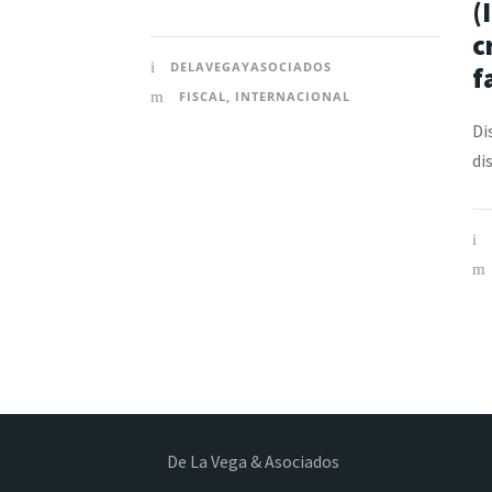
(
c
DELAVEGAYASOCIADOS
f
FISCAL
,
INTERNACIONAL
Di
di
De La Vega & Asociados