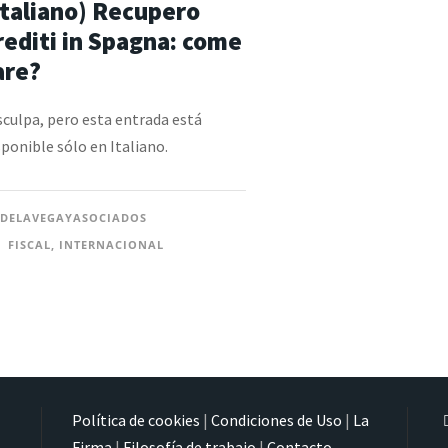
Italiano) Recupero
rediti in Spagna: come
are?
sculpa, pero esta entrada está
sponible sólo en Italiano.
DELAVEGAYASOCIADOS
FISCAL
,
INTERNACIONAL
Política de cookies
|
Condiciones de Uso
|
La
Firma
|
Filosofía de trabajo
|
Contacto