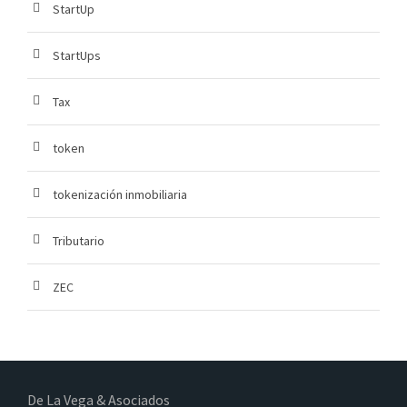
StartUp
StartUps
Tax
token
tokenización inmobiliaria
Tributario
ZEC
De La Vega & Asociados