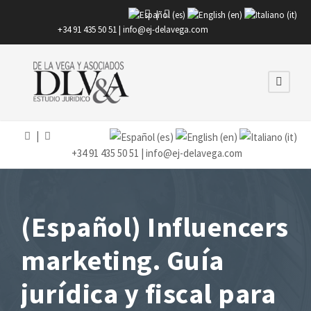
|
+34 91 435 50 51 |
info@ej-delavega.com
|
+34 91 435 50 51 |
info@ej-delavega.com
(Español) Influencers
marketing. Guía
jurídica y fiscal para