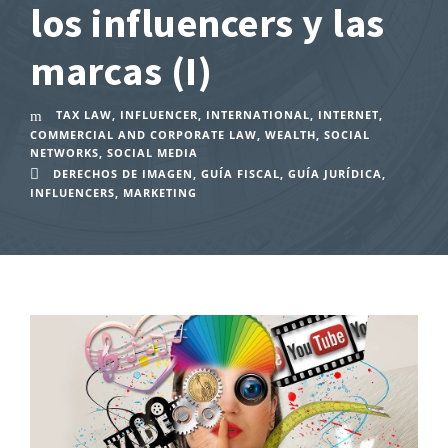
los influencers y las
marcas (I)
TAX LAW
,
INFLUENCER
,
INTERNATIONAL
,
INTERNET
,
COMMERCIAL AND CORPORATE LAW
,
WEALTH
,
SOCIAL
NETWORKS
,
SOCIAL MEDIA
DERECHOS DE IMAGEN
,
GUÍA FISCAL
,
GUÍA JURÍDICA
,
INFLUENCERS
,
MARKETING