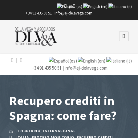
|
+34 91 435 50 51 |
info@ej-delavega.com
|
+34 91 435 50 51 |
info@ej-delavega.com
Recupero crediti in
Spagna: come fare?
TRIBUTARIO
,
INTERNACIONAL
ITALIA
,
PROCESO MONITORIO
,
RECUPERO CREDITI
,