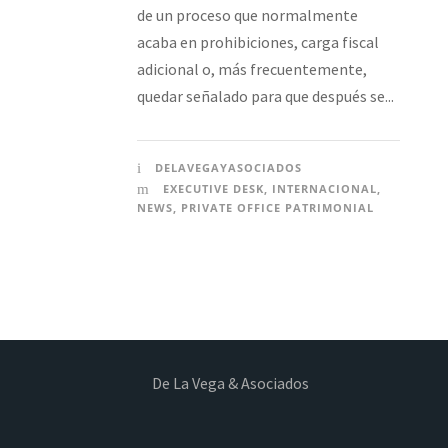
de un proceso que normalmente
acaba en prohibiciones, carga fiscal
adicional o, más frecuentemente,
quedar señalado para que después se...
DELAVEGAYASOCIADOS
EXECUTIVE DESK
,
INTERNACIONAL
,
NEWS
,
PRIVATE OFFICE PATRIMONIAL
De La Vega & Asociados