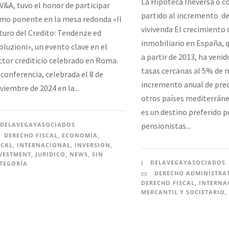
La Hipoteca Ineversa o c
V&A, tuvo el honor de participar
partido al incremento de
mo ponente en la mesa redonda «Il
vivivenda El crecimiento
turo del Credito: Tendenze ed
inmobiliario en España,
oluzioni», un evento clave en el
a partir de 2013, ha ven
ctor crediticio celebrado en Roma.
tasas cercanas al 5% de m
 conferencia, celebrada el 8 de
incremento anual de pre
viembre de 2024 en la...
otros países mediterrán
es un destino preferido p
pensionistas...
DELAVEGAYASOCIADOS
DERECHO FISCAL
,
ECONOMIA
,
SCAL
,
INTERNACIONAL
,
INVERSION
,
VESTMENT
,
JURIDICO
,
NEWS
,
SIN
DELAVEGAYASOCIADOS
TEGORÍA
DERECHO ADMINISTRA
DERECHO FISCAL
,
INTERNA
MERCANTIL Y SOCIETARIO
,