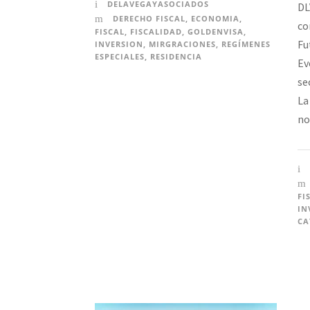
DELAVEGAYASOCIADOS
DL
DERECHO FISCAL
,
ECONOMIA
,
co
FISCAL
,
FISCALIDAD
,
GOLDENVISA
,
Fu
INVERSION
,
MIRGRACIONES
,
REGÍMENES
ESPECIALES
,
RESIDENCIA
Ev
se
La
no
FI
IN
CA