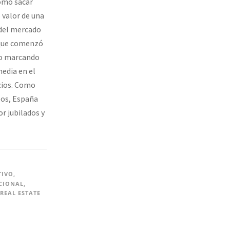
omo sacar
 valor de una
 del mercado
 que comenzó
ido marcando
edia en el
cios. Como
eos, España
or jubilados y
TIVO
,
CIONAL
,
REAL ESTATE