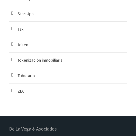
StartUps
Tax
token
tokenización inmobiliaria
Tributario
ZEC
De La Vega & Asociados