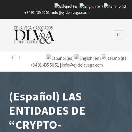
|
+34 91 435 50 51 |
info@ej-delavega.com
|
+34 91 435 50 51 |
info@ej-delavega.com
(Español) LAS
ENTIDADES DE
“CRYPTO-