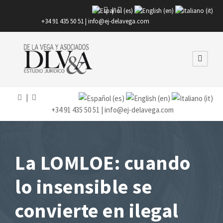
|
+34 91 435 50 51 |
info@ej-delavega.com
|
+34 91 435 50 51 |
info@ej-delavega.com
La LOMLOE: cuando
lo insensible se
convierte en ilegal