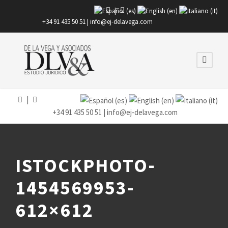
|
+34 91 435 50 51 |
info@ej-delavega.com
|
+34 91 435 50 51 |
info@ej-delavega.com
ISTOCKPHOTO-
1454569953-
612×612