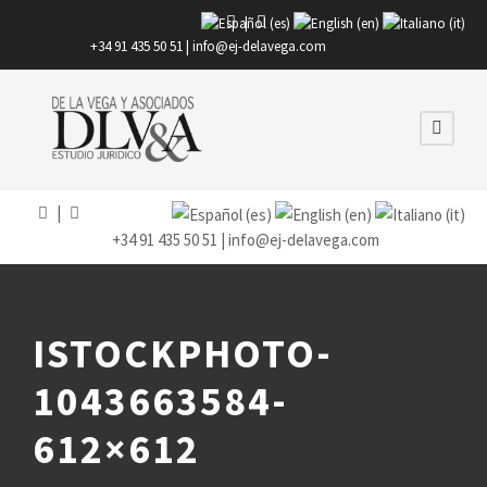
|
+34 91 435 50 51 |
info@ej-delavega.com
|
+34 91 435 50 51 |
info@ej-delavega.com
ISTOCKPHOTO-
1043663584-
612×612