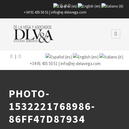
|
+34 91 435 50 51 |
info@ej-delavega.com
|
+34 91 435 50 51 |
info@ej-delavega.com
PHOTO-
1532221768986-
86FF47D87934