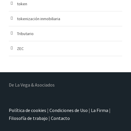
token
tokenización inmobiliaria
Tributario
ZEC
De La Vega & Asociados
Política de cookies
|
Condiciones de Uso
|
La Firma
|
Filosofía de trabajo
|
Contacto