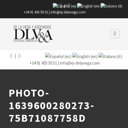
|
+34 91 435 50 51 |
info@ej-delavega.com
|
+34 91 435 50 51 |
info@ej-delavega.com
PHOTO-
1639600280273-
75B71087758D