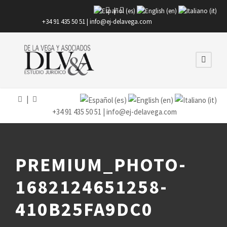
|
+34 91 435 50 51 |
info@ej-delavega.com
|
+34 91 435 50 51 |
info@ej-delavega.com
PREMIUM_PHOTO-
1682124651258-
410B25FA9DC0