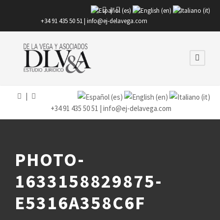
|
+34 91 435 50 51 |
info@ej-delavega.com
|
+34 91 435 50 51 |
info@ej-delavega.com
PHOTO-
1633158829875-
E5316A358C6F