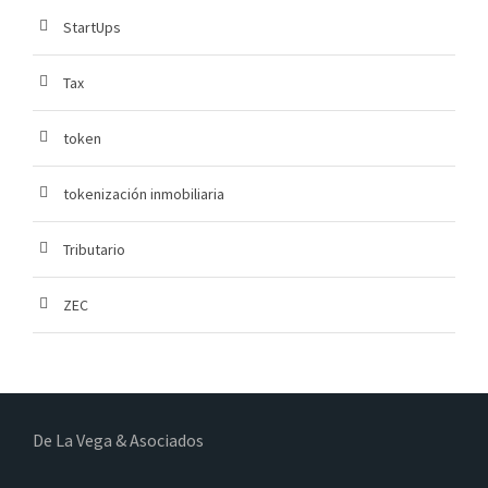
StartUps
Tax
token
tokenización inmobiliaria
Tributario
ZEC
De La Vega & Asociados